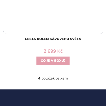
CESTA KOLEM KÁVOVÉHO SVĚTA
2 699 Kč
CO JE V BOXU?
4
položek celkem
O
v
l
Z
á
á
d
p