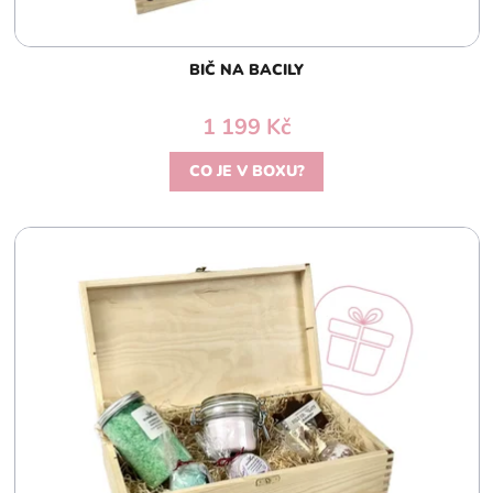
t
ů
BIČ NA BACILY
1 199 Kč
CO JE V BOXU?