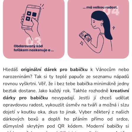
Hledáš
originální dárek pro babičku
k Vánocům nebo
narozeninám? Tak si ty teplé papuče ze seznamu nápadů
rovnou vyškrtni. Věř, že i bez tebe babička minimálně jedny
beztak dostane. Jako každý rok. Takhle rozhodně
kreativní
dárky pro babičku
nevypadají.
Jestli jí chceš udělat
opravdovou radost, vykouzlit úsměv na tváři a možná i slzu
dojetí v koutku oka, zkus to jinak.
Vyber některý z našich
dárkových boxů a doplň ho přáním přímo od srdce,
důmyslně skrytým pod QR kódem. Moderní babičky si