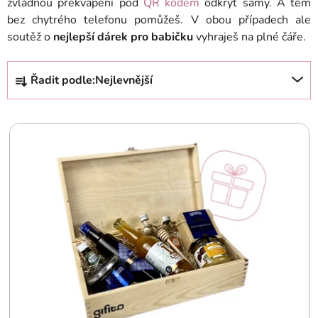
zvládnou překvapení pod
QR kódem
odkrýt samy. A těm
bez chytrého telefonu pomůžeš. V obou případech ale
soutěž o
nejlepší dárek pro babičku
vyhraješ na plné čáře.
Ř
Řadit podle:
Nejlevnější
a
z
V
e
ý
n
p
í
i
p
s
r
p
o
r
d
o
u
d
k
u
t
k
ů