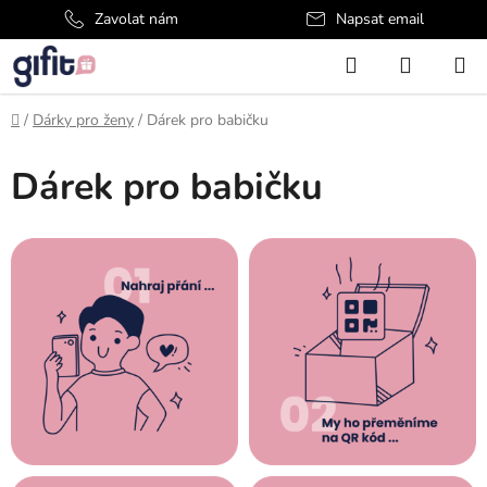
Přejít
Zavolat nám
Napsat email
na
Hledat
NÁKUP
obsah
KOŠÍK
Domů
/
Dárky pro ženy
/
Dárek pro babičku
Dárek pro babičku