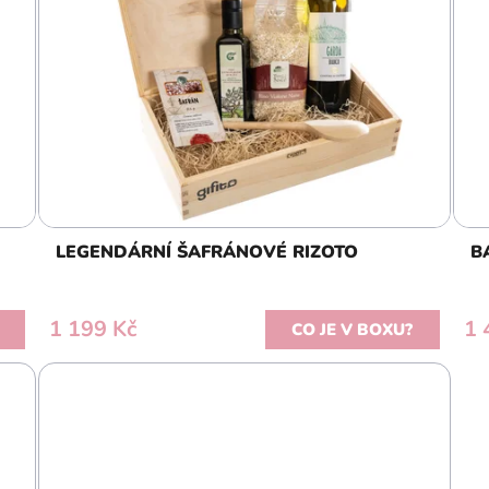
LEGENDÁRNÍ ŠAFRÁNOVÉ RIZOTO
B
1 199 Kč
1 
CO JE V BOXU?