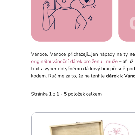
Vánoce, Vánoce přicházejí…jen nápady na ty
nej
originální vánoční dárek pro ženu
i
muže
– ať už
text a vyber dotyčnému dárkový box přesně pod
kódem. Ručíme za to, že na tenhle
dárek k Ván
Stránka
1
z
1
-
5
položek celkem
V
ý
p