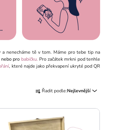
y a nenecháme tě v tom. Máme pro tebe tip na
u
nebo pro
babičku.
Pro začátek mrkni pod tenhle
přání
, které najde jako překvapení ukryté pod QR
Ř
Řadit podle:
Nejlevnější
a
z
e
n
í