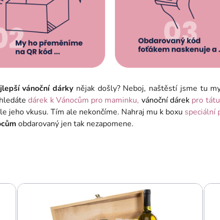
lepší vánoční dárky
nějak došly? Neboj, naštěstí jsme tu m
 hledáte
dárek k Vánocům pro maminku,
vánoční dárek
pro tát
le jeho vkusu. Tím ale nekončíme. Nahraj mu k boxu
speciální 
ocům
obdarovaný jen tak nezapomene.