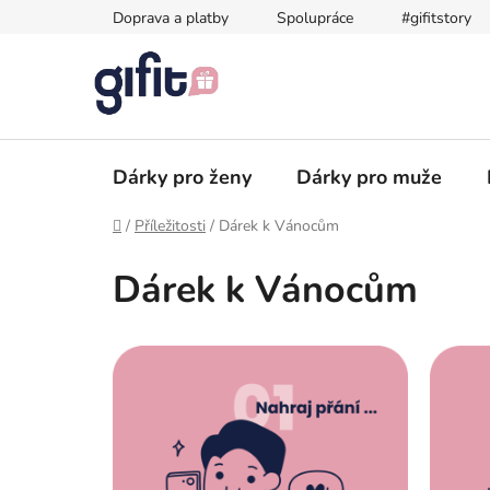
Přejít
Doprava a platby
Spolupráce
#gifitstory
na
obsah
Dárky pro ženy
Dárky pro muže
Domů
/
Příležitosti
/
Dárek k Vánocům
Dárek k Vánocům