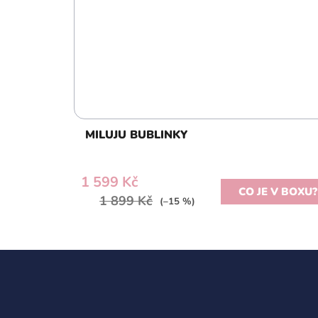
MILUJU BUBLINKY
1 599 Kč
CO JE V BOXU?
1 899 Kč
(–15 %)
Z
á
p