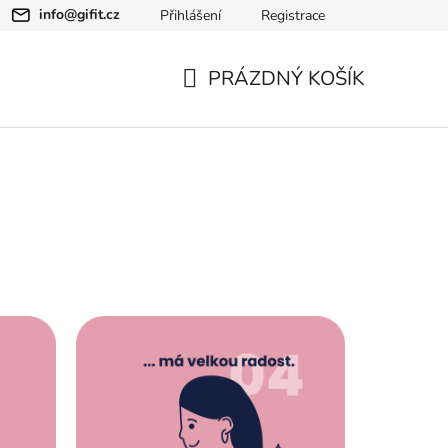
info
@
gifit.cz
Přihlášení
Registrace
PRÁZDNÝ KOŠÍK
NÁKUPNÍ
KOŠÍK