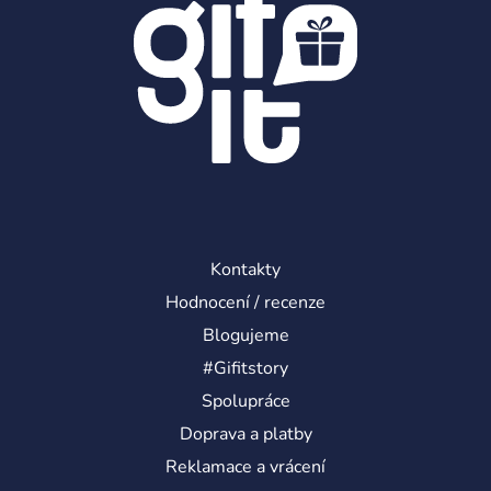
p
í
r
v
k
y
v
ý
p
i
s
u
Kontakty
Hodnocení / recenze
Blogujeme
#Gifitstory
Spolupráce
Doprava a platby
Reklamace a vrácení