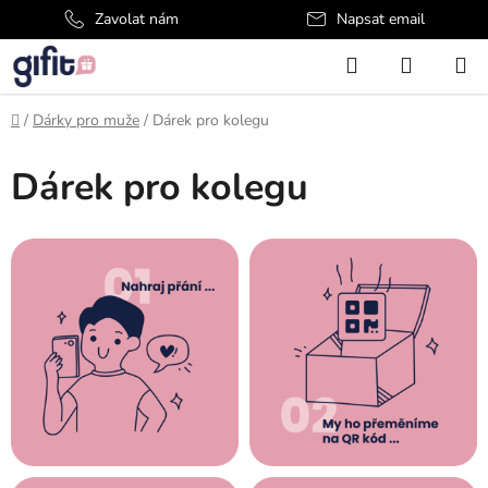
Přejít
Zavolat nám
Napsat email
na
Hledat
NÁKUP
obsah
KOŠÍK
Domů
/
Dárky pro muže
/
Dárek pro kolegu
Dárek pro kolegu