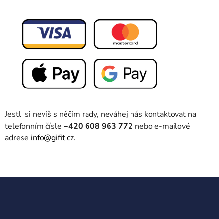
Jestli si nevíš s něčím rady, neváhej nás kontaktovat na
telefonním čísle
+420 608 963 772
nebo e-mailové
adrese
info@gifit.cz.
Z
á
p