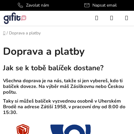
Přejít
Zavolat nám
Napsat email
na
Hledat
NÁKUP
obsah
KOŠÍK
Domů
/
Doprava a platby
Doprava a platby
Jak se k tobě balíček dostane?
Všechna doprava je na nás, takže si jen vybereš, kdo ti
balíček doveze. Na výběr máš Zásilkovnu nebo Českou
poštu.
Taky si můžeš balíček vyzvednou osobně v Uherském
Brodě na
adrese
Zátiší 1958, v pracovní dny od 8:00 do
15:30.