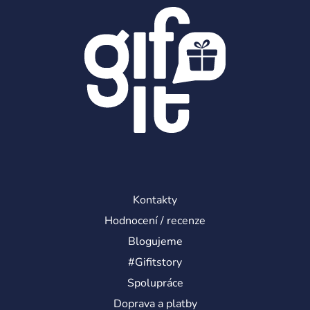
a
t
í
Kontakty
Hodnocení / recenze
Blogujeme
#Gifitstory
Spolupráce
Doprava a platby