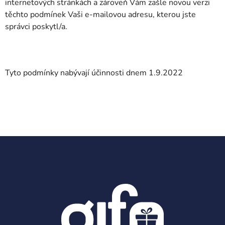
internetových stránkách a zároveň Vám zašle novou verzi
těchto podmínek Vaši e-mailovou adresu, kterou jste
správci poskytl/a.
Tyto podmínky nabývají účinnosti dnem 1.9.2022
Z
á
p
a
t
í