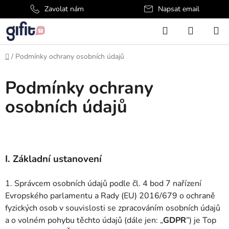
Přejít
Zavolat nám
Napsat email
na
Hledat
NÁKUP
obsah
KOŠÍK
Domů
/
Podmínky ochrany osobních údajů
Podmínky ochrany
osobních údajů
I.
Základní ustanovení
1. Správcem osobních údajů podle čl. 4 bod 7 nařízení
Evropského parlamentu a Rady (EU) 2016/679 o ochraně
fyzických osob v souvislosti se zpracováním osobních údajů
a o volném pohybu těchto údajů (dále jen: „
GDPR
”) je Top