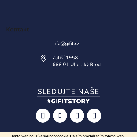
Kontakt
info
@
gifit.cz
Zátiší 1958
688 01 Uherský Brod
SLEDUJTE NAŠE
#GIFITSTORY
Tento web používá soubory cookie. Dalším procházením tohoto webu