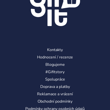
v
k
y
v
ý
p
i
s
u
Kontakty
Hodnocení / recenze
Blogujeme
#Gifitstory
Spolupráce
Doprava a platby
Reklamace a vrácení
Obchodní podmínky
Podmínky ochrany osobních údajů