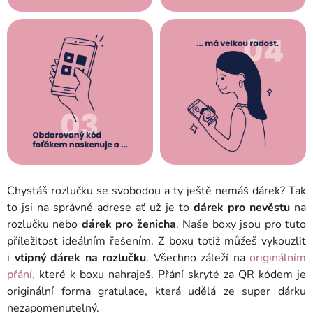
Chystáš rozlučku se svobodou a ty ještě nemáš dárek? Tak
to jsi na správné adrese ať už je to
dárek pro nevěstu
na
rozlučku nebo
dárek pro ženicha
.
Naše boxy jsou pro tuto
příležitost ideálním řešením. Z boxu totiž můžeš vykouzlit
i
vtipný dárek na rozlučku
.
Všechno záleží na
originálním
přání,
které k boxu nahraješ.
Přání skryté za QR kódem je
originální forma gratulace, která udělá ze super dárku
nezapomenutelný.