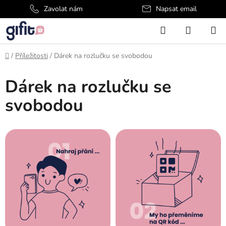
Přejít
Zavolat nám
Napsat email
na
Hledat
NÁKUP
obsah
KOŠÍK
Domů
/
Příležitosti
/
Dárek na rozlučku se svobodou
Dárek na rozlučku se
svobodou