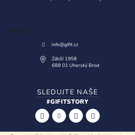
Kontakt
info
@
gifit.cz
Zátiší 1958
688 01 Uherský Brod
SLEDUJTE NAŠE
#GIFITSTORY