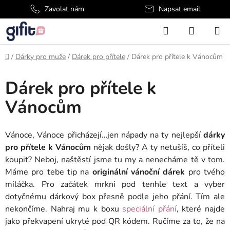
Přejít
Zavolat nám
Napsat email
na
Hledat
NÁKUP
obsah
KOŠÍK
Domů
/
Dárky pro muže
/
Dárek pro přítele
/
Dárek pro přítele k Vánocům
Dárek pro přítele k
Vánocům
Vánoce, Vánoce přicházejí…jen nápady na ty nejlepší
dárky
pro přítele k Vánocům
nějak došly? A ty netušíš, co příteli
koupit? Neboj, naštěstí jsme tu my a nenecháme tě v tom.
Máme pro tebe tip na
originální vánoční dárek
pro tvého
miláčka. Pro začátek mrkni pod tenhle text a vyber
dotyčnému dárkový box přesně podle jeho přání. Tím ale
nekončíme. Nahraj mu k boxu
speciální přání
, které najde
jako překvapení ukryté pod QR kódem. Ručíme za to, že na