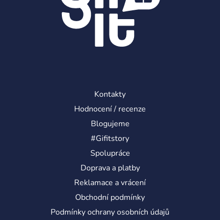
v
k
y
v
ý
p
i
s
u
Kontakty
Hodnocení / recenze
Blogujeme
#Gifitstory
Spolupráce
Doprava a platby
Reklamace a vrácení
Obchodní podmínky
Podmínky ochrany osobních údajů