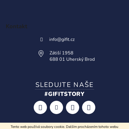
Kontakt
info
@
gifit.cz
Zátiší 1958
688 01 Uherský Brod
SLEDUJTE NAŠE
#GIFITSTORY
Tento web používá soubory cookie. Dalším procházením tohoto webu