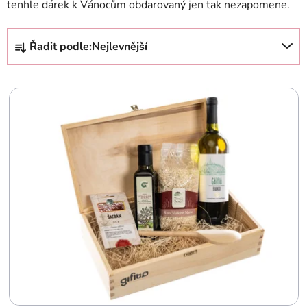
tenhle dárek k Vánocům obdarovaný jen tak nezapomene.
Ř
Řadit podle:
Nejlevnější
a
z
V
e
ý
n
p
í
i
p
s
r
p
o
r
d
o
u
d
k
u
t
k
ů
t
ů