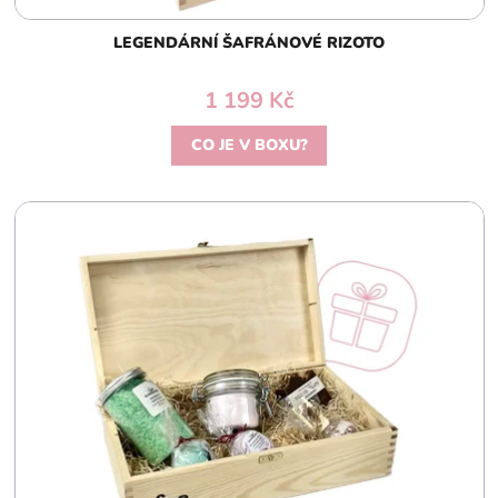
ů
LEGENDÁRNÍ ŠAFRÁNOVÉ RIZOTO
1 199 Kč
CO JE V BOXU?