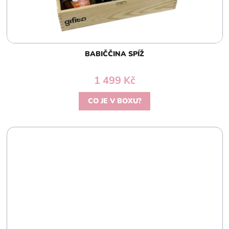
BABIČČINA SPÍŽ
1 499 Kč
CO JE V BOXU?