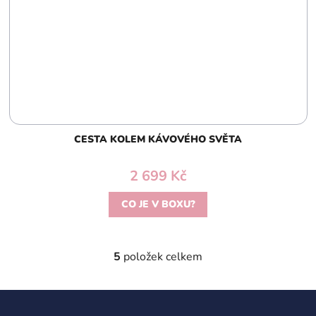
CESTA KOLEM KÁVOVÉHO SVĚTA
2 699 Kč
CO JE V BOXU?
5
položek celkem
O
v
l
Z
á