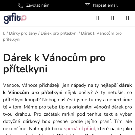
Přejít
Zavolat nám
Napsat email
na
Hledat
NÁKUP
obsah
KOŠÍK
Domů
/
Dárky pro ženy
/
Dárek pro přítelkyni
/
Dárek k Vánocům pro
přítelkyni
Dárek k Vánocům pro
přítelkyni
Vánoce, Vánoce přicházejí…jen nápady na ty nejlepší
dárek
k Vánocům pro přítelkyni
nějak došly? A ty netušíš, co
přítelkyni koupit? Neboj, naštěstí jsme tu my a nenecháme
tě v tom. Máme pro tebe tip na originální vánoční dárek pro
tvou drahou. Pro začátek mrkni pod tenhle text a vyber
dotyčné dárkový box přesně podle jejího přání. Tím ale
nekončíme. Nahraj jí k boxu
speciální přání
,
které najde jako